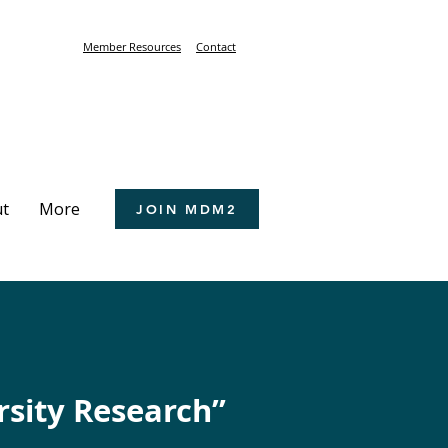
Member Resources
Contact
t
More
JOIN MDM2
rsity Research”