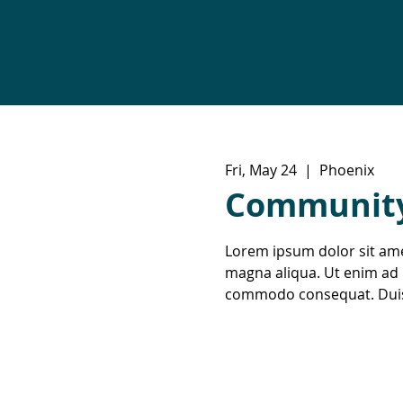
Fri, May 24
  |  
Phoenix
Community 
Lorem ipsum dolor sit ame
magna aliqua. Ut enim ad m
commodo consequat. Duis au